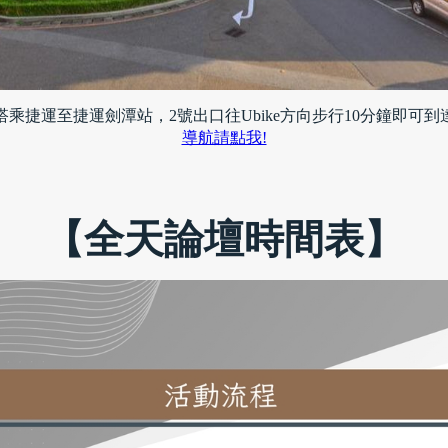
搭乘捷運至捷運劍潭站，2號出口往Ubike方向步行10分鐘即可到
導航請點我!
【全天論壇時間表】